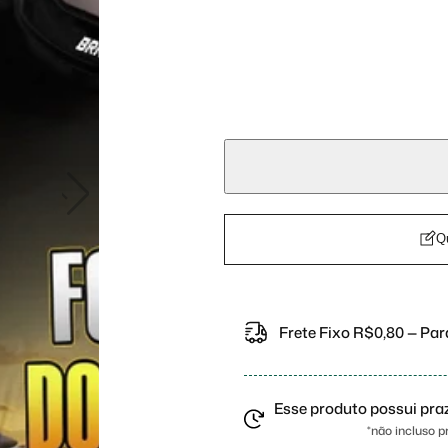
Q
u
a
Q
n
t
i
d
Frete Fixo R$0,80 — Para
a
d
e
Esse produto possui
pra