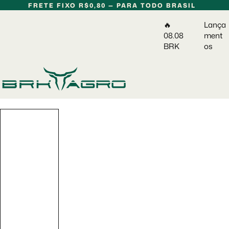
P
FRETE FIXO R$0,80 — PARA TODO BRASIL
u
🔥
Lança
l
08.08
ment
a
BRK
os
r
p
a
r
a
o
c
o
n
t
e
ú
d
o