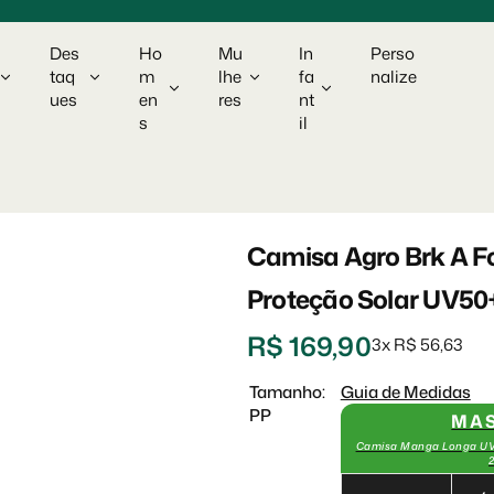
Des
Ho
Mu
In
Perso
taq
m
lhe
fa
nalize
ues
en
res
nt
s
il
Camisa Agro Brk A Fo
Proteção Solar UV50
P
R$ 169,90
3x R$ 56,63
r
Tamanho:
Guia de Medidas
PP
MA
e
Camisa Manga Longa UV5
ç