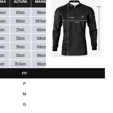
RAX
ALTURA
MANGA
5cm
67cm
56cm
5cm
69cm
59,5cm
cm
71cm
62cm
cm
72cm
64cm
cm
74cm
64cm
cm
75cm
66cm
cm
76,5cm
66cm
PP
P
M
G